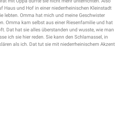
irat mit Oppa durfte sie nicht mehr unterrichten. Also
f Haus und Hof in einer niederrheinischen Kleinstadt
ilie lebten. Omma hat mich und meine Geschwister
n. Omma kam selbst aus einer Riesenfamilie und hat
ft. Dat hat sie alles überstanden und wusste, wie man
sse ich sie hier reden. Sie kann den Schlamassel, in
klären als ich. Dat tut sie mit niederrheinischem Akzent
: